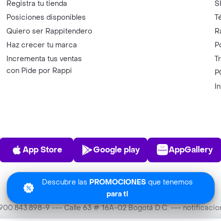
Registra tu tienda
S
Posiciones disponibles
T
Quiero ser Rappitendero
R
Haz crecer tu marca
P
Incrementa tus ventas
T
con Pide por Rappi
P
I
App Store
Play Store
AppGalle
App Store
Google play
AppGallery
Descubre las
PROMOCIONES
que tenemos
para ti
T 900.843.898-9 --- Calle 63 # 16A-02 Bogotá D.C. --- notificac