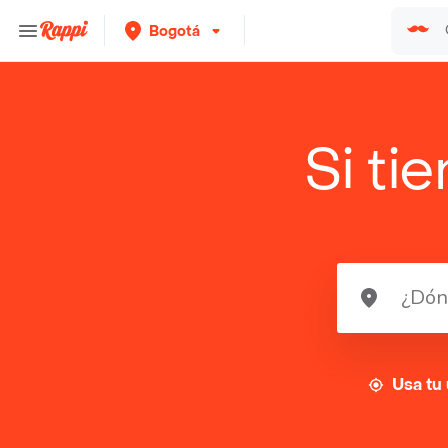
Bogotá
Si ti
Usa tu 