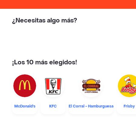
¿Necesitas algo más?
¡Los 10 más elegidos!
McDonald's
KFC
El Corral - Hamburguesa
Frisby