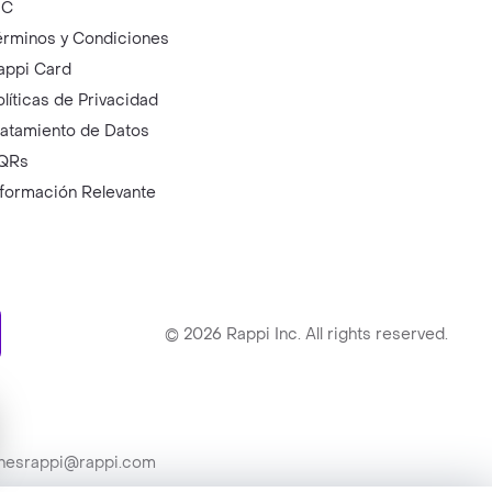
IC
érminos y Condiciones
appi Card
olíticas de Privacidad
ratamiento de Datos
QRs
nformación Relevante
ry
©
2026
Rappi Inc. All rights reserved.
ionesrappi@rappi.com