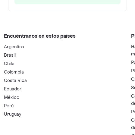
Encuéntranos en estos países
P
Argentina
H
m
Brasil
P
Chile
P
Colombia
C
Costa Rica
S
Ecuador
C
México
d
Perú
P
Uruguay
C
d