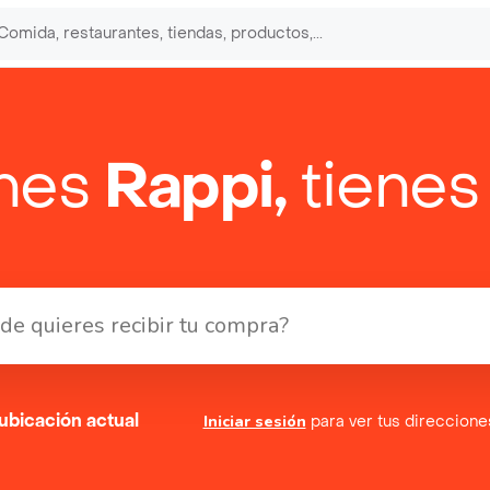
enes
Rappi,
tienes
ubicación actual
Iniciar sesión
para ver tus direccion