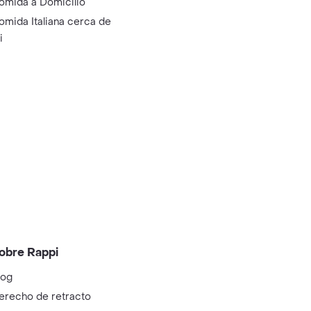
omida a Domicilio
omida Italiana cerca de
i
obre Rappi
log
erecho de retracto