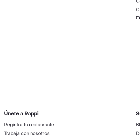
C
C
m
Únete a Rappi
S
Registra tu restaurante
B
Trabaja con nosotros
D