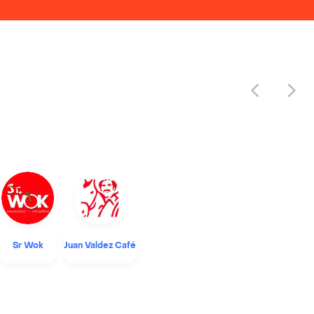
Sr Wok
Juan Valdez Café