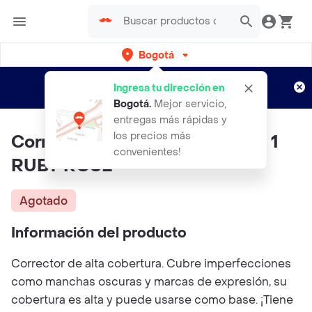
Bogotá
Regístrate
¿Nuevo en Rappi?
y disfruta de
Ingresa tu dirección en
envíos gratis por semanas
Aplican TyC
Bogotá
.
Mejor servicio,
entregas más rápidas y
los precios más
Corrector Alta Cobertura Nude 1
convenientes!
RUBY ROSE
Agotado
Información del producto
Corrector de alta cobertura. Cubre imperfecciones
como manchas oscuras y marcas de expresión, su
cobertura es alta y puede usarse como base. ¡Tiene