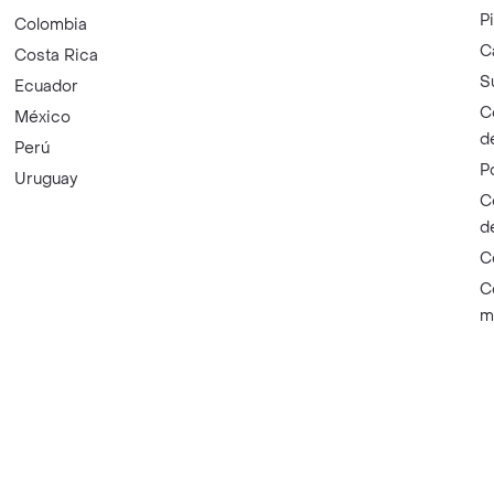
P
Colombia
C
Costa Rica
S
Ecuador
C
México
d
Perú
P
Uruguay
C
d
C
C
m