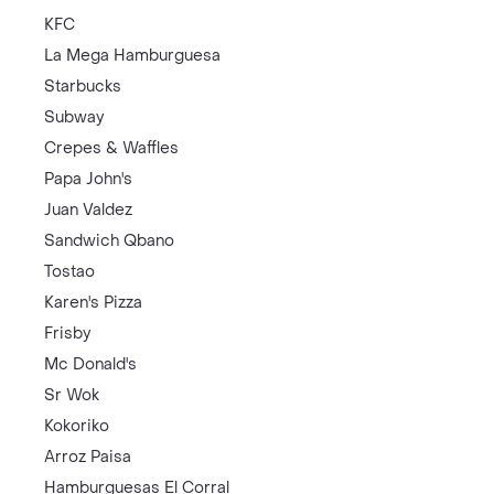
KFC
La Mega Hamburguesa
Starbucks
Subway
Crepes & Waffles
Papa John's
Juan Valdez
Sandwich Qbano
Tostao
Karen's Pizza
Frisby
Mc Donald's
Sr Wok
Kokoriko
Arroz Paisa
Hamburguesas El Corral