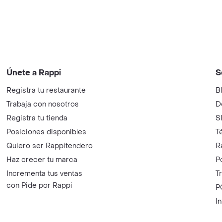
Únete a Rappi
S
Registra tu restaurante
B
Trabaja con nosotros
D
Registra tu tienda
S
Posiciones disponibles
T
Quiero ser Rappitendero
R
Haz crecer tu marca
P
Incrementa tus ventas
T
con Pide por Rappi
P
I