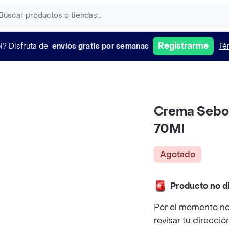
Registrarme
i?
Disfruta de
envíos gratis por semanas
Té
Crema Sebo
70Ml
Agotado
Producto no d
Por el momento no
revisar tu direcció