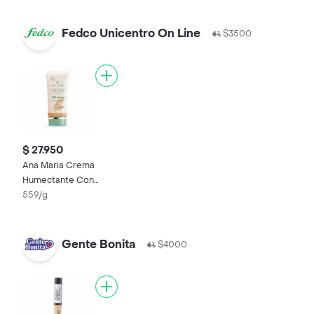
Fedco Unicentro On Line
$3500
$ 27.950
Ana Maria Crema
Humectante Con
Color
559/g
Gente Bonita
$4000