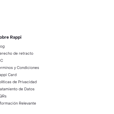
obre Rappi
log
erecho de retracto
IC
érminos y Condiciones
appi Card
olíticas de Privacidad
ratamiento de Datos
QRs
nformación Relevante