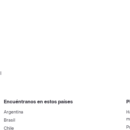
l
Encuéntranos en estos países
P
Argentina
H
m
Brasil
P
Chile