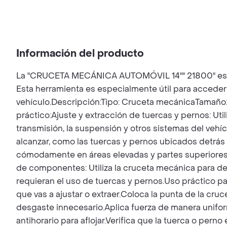
Información del producto
La "CRUCETA MECÁNICA AUTOMÓVIL 14"" 21800" es una h
Esta herramienta es especialmente útil para acceder 
vehículo.Descripción:Tipo: Cruceta mecánicaTamaño
práctico:Ajuste y extracción de tuercas y pernos: Util
transmisión, la suspensión y otros sistemas del vehí
alcanzar, como las tuercas y pernos ubicados detrás 
cómodamente en áreas elevadas y partes superiores de
de componentes: Utiliza la cruceta mecánica para d
requieran el uso de tuercas y pernos.Uso práctico p
que vas a ajustar o extraer.Coloca la punta de la cr
desgaste innecesario.Aplica fuerza de manera uniform
antihorario para aflojar.Verifica que la tuerca o pe