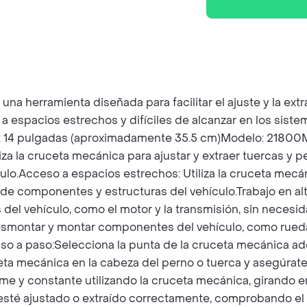
erramienta diseñada para facilitar el ajuste y la extra
a espacios estrechos y difíciles de alcanzar en los sist
: 14 pulgadas (aproximadamente 35.5 cm)Modelo: 21800Ma
iza la cruceta mecánica para ajustar y extraer tuercas y p
culo.Acceso a espacios estrechos: Utiliza la cruceta mecá
de componentes y estructuras del vehículo.Trabajo en altu
l vehículo, como el motor y la transmisión, sin necesidad
esmontar y montar componentes del vehículo, como rueda
aso a paso:Selecciona la punta de la cruceta mecánica ad
uceta mecánica en la cabeza del perno o tuerca y asegúrate
e y constante utilizando la cruceta mecánica, girando en
rno esté ajustado o extraído correctamente, comprobando e