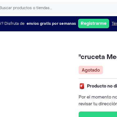
Registrarme
i?
Disfruta de
envíos gratis por semanas
Té
"cruceta Me
Agotado
Producto no d
Por el momento no
revisar tu direcció