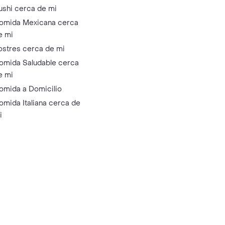
ushi cerca de mi
omida Mexicana cerca
e mi
ostres cerca de mi
omida Saludable cerca
e mi
omida a Domicilio
omida Italiana cerca de
i