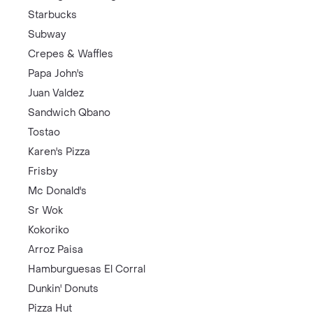
Starbucks
Subway
Crepes & Waffles
Papa John's
Juan Valdez
Sandwich Qbano
Tostao
Karen's Pizza
Frisby
Mc Donald's
Sr Wok
Kokoriko
Arroz Paisa
Hamburguesas El Corral
Dunkin' Donuts
Pizza Hut