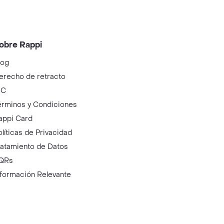
obre Rappi
log
erecho de retracto
IC
érminos y Condiciones
appi Card
olíticas de Privacidad
ratamiento de Datos
QRs
nformación Relevante