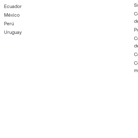
S
Ecuador
C
México
d
Perú
P
Uruguay
C
d
C
C
m