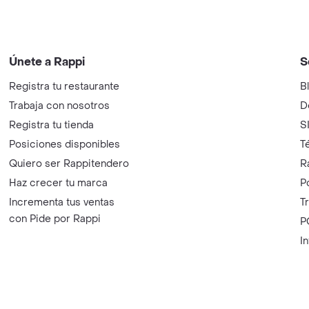
Únete a Rappi
S
Registra tu restaurante
B
Trabaja con nosotros
D
Registra tu tienda
S
Posiciones disponibles
T
Quiero ser Rappitendero
R
Haz crecer tu marca
P
Incrementa tus ventas
T
con Pide por Rappi
P
I