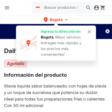
Bogotá
Regístrate
¿Nuevo en Rappi?
y disfruta de
Ingresa tu dirección en
envíos gratis por semanas
Aplican TyC
Bogotá
.
Mejor servicio,
entregas más rápidas y
los precios más
Daily Endulzante D´Stevia
convenientes!
Agotado
Información del producto
Stevia líquida sabor balanceado, con hojas de stevia
y un toque de sucralosa que potencia su dulzor.
Ideal para todas tus preparaciones frías o calientes.
Con 50 ml adicional