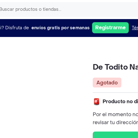
Registrarme
i?
Disfruta de
envíos gratis por semanas
Té
De Todito Na
Agotado
Producto no d
Por el momento no
revisar tu direcció