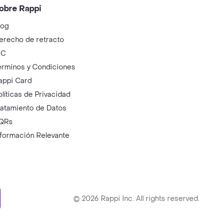
obre Rappi
log
erecho de retracto
IC
érminos y Condiciones
appi Card
olíticas de Privacidad
ratamiento de Datos
QRs
nformación Relevante
ry
©
2026
Rappi Inc. All rights reserved.