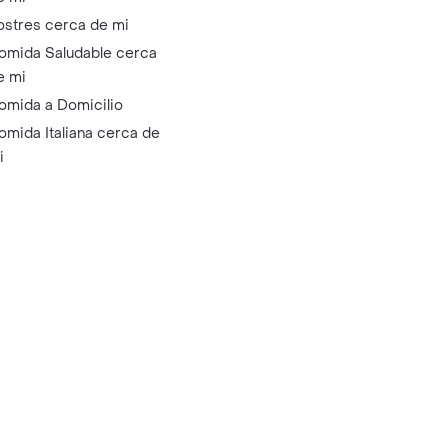
ostres cerca de mi
omida Saludable cerca
e mi
omida a Domicilio
omida Italiana cerca de
i