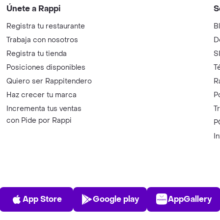
Únete a Rappi
S
Registra tu restaurante
B
Trabaja con nosotros
D
Registra tu tienda
S
Posiciones disponibles
T
Quiero ser Rappitendero
R
Haz crecer tu marca
P
Incrementa tus ventas
T
con Pide por Rappi
P
I
App Store
Play Store
AppGalle
App Store
Google play
AppGallery