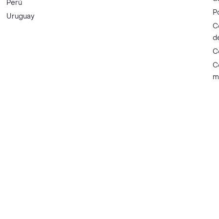
Perú
P
Uruguay
C
d
C
C
m