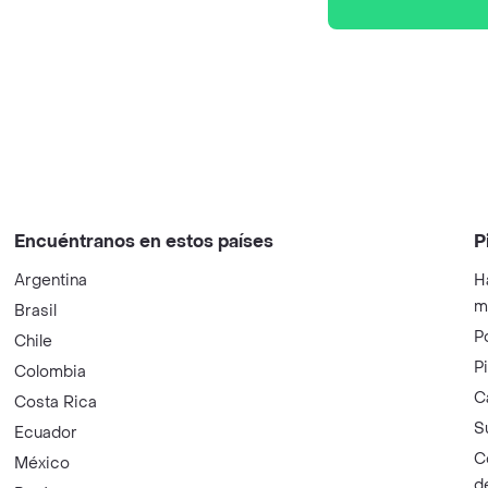
Encuéntranos en estos países
P
Argentina
H
m
Brasil
P
Chile
P
Colombia
C
Costa Rica
S
Ecuador
C
México
d