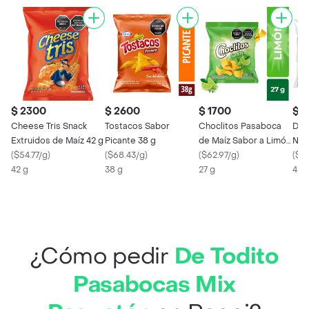
$ 2300
$ 2600
$ 1700
$ 
Cheese Tris Snack
Tostacos Sabor
Choclitos Pasaboca
De 
Extruidos de Maíz 42 g
Picante 38 g
de Maíz Sabor a Limón
Natu
(
$54.77/g
)
(
$68.43/g
)
27 g
(
$62.97/g
)
Chi
(
$77
42 g
38 g
27 g
45 
¿Cómo pedir
De Todito
Pasabocas Mix