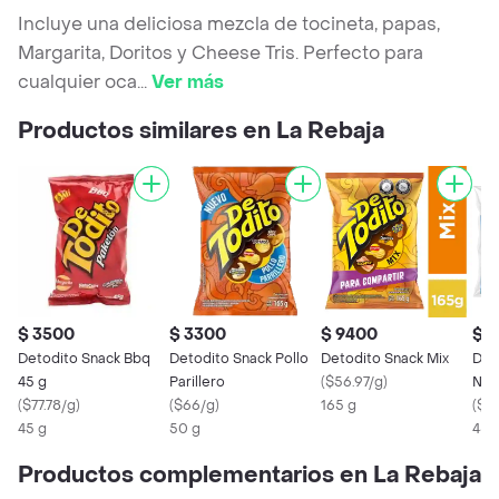
Incluye una deliciosa mezcla de tocineta, papas,
Margarita, Doritos y Cheese Tris. Perfecto para
cualquier oca
...
Ver más
Productos similares en La Rebaja
$ 3500
$ 3300
$ 9400
$ 
Detodito Snack Bbq
Detodito Snack Pollo
Detodito Snack Mix
De 
45 g
Parillero
(
$56.97/g
)
Natu
(
$77.78/g
)
(
$66/g
)
165 g
Chi
(
$77
45 g
50 g
45 
Productos complementarios en La Rebaja