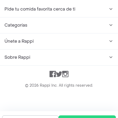
Pide tu comida favorita cerca de ti
Categorías
Únete a Rappi
Sobre Rappi
Facebook
Twitter
Instagram
©
2026
Rappi Inc. All rights reserved.
Rappi S.A.S. --- NIT 900.843.898-9 --- Calle 63 # 16A-02