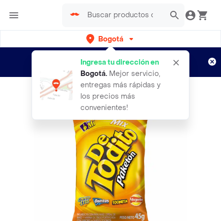
Bogotá
Regístrate
¿Nuevo en Rappi?
y disfruta de
Ingresa tu dirección en
envíos gratis por semanas
Aplican TyC
Bogotá
.
Mejor servicio,
entregas más rápidas y
los precios más
convenientes!