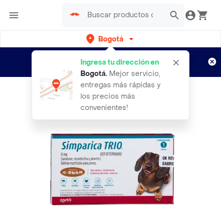
Bogotá
Regístrate
¿Nuevo en Rappi?
y disfruta de
Ingresa tu dirección en
envíos gratis por semanas
Aplican TyC
Bogotá
.
Mejor servicio,
entregas más rápidas y
los precios más
convenientes!