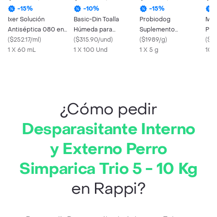
-
15
%
-
10
%
-
15
%
Ixer Solución
Basic-Din Toalla
Probiodog
Mon
Antiséptica 080 en
Húmeda para
Suplemento
Per
Spray
(
$252.17/ml
)
Mascotas con Aloe y
(
$315.90/und
)
Probiótico para
(
$1989/g
)
Pol
(
$77
1 X 60 mL
Clorhexidina
1 X 100 Und
Perros
1 X 5 g
100
¿Cómo pedir
Desparasitante Interno
y Externo Perro
Simparica Trio 5 - 10 Kg
en Rappi?