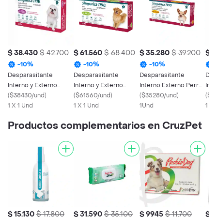
$ 38.430
$ 42.700
$ 61.560
$ 68.400
$ 35.280
$ 39.200
$ 6
-
10
%
-
10
%
-
10
%
Desparasitante
Desparasitante
Desparasitante
Des
Interno y Externo
Interno y Externo
Interno Externo Perro
Inte
Perro Simparica Trio
(
$38430/und
)
Perro Simparica Trio
(
$61560/und
)
Simparica Trio 1.25-2.5
(
$35280/und
)
Per
(
$6
2.5 - 5 Kg
1 X 1 Und
20 - 40 Kg
1 X 1 Und
Kg
1Und
40 
1 x 
Productos complementarios en CruzPet
$ 15.130
$ 17.800
$ 31.590
$ 35.100
$ 9945
$ 11.700
$ 7