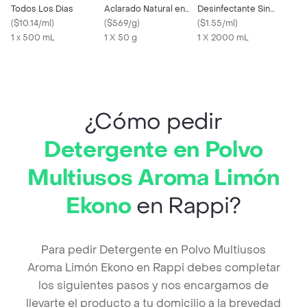
Todos Los Dias
Aclarado Natural en
Desinfectante Sin
(
$10.14/ml
)
Barra
(
$569/g
)
Fragancia Ekono
(
$1.55/ml
)
1 x 500 mL
1 X 50 g
1 X 2000 mL
¿Cómo pedir
Detergente en Polvo
Multiusos Aroma Limón
Ekono
en Rappi?
Para pedir Detergente en Polvo Multiusos
Aroma Limón Ekono en Rappi debes completar
los siguientes pasos y nos encargamos de
llevarte el producto a tu domicilio a la brevedad