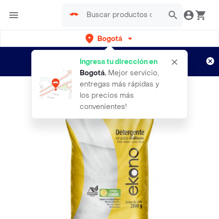
Bogotá
Regístrate
¿Nuevo en Rappi?
y disfruta de
Ingresa tu dirección en
envíos gratis por semanas
Aplican TyC
Bogotá
.
Mejor servicio,
entregas más rápidas y
los precios más
convenientes!