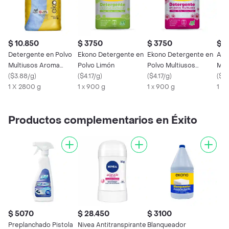
$ 10.850
$ 3750
$ 3750
$ 
Detergente en Polvo
Ekono Detergente en
Ekono Detergente en
As 
Multiusos Aroma
Polvo Limón
Polvo Multiusos
Mul
Floral Ekono
(
$3.88/g
)
(
$4.17/g
)
Aroma Floral
(
$4.17/g
)
Man
(
$12
1 X 2800 g
1 x 900 g
1 x 900 g
1 x 
Productos complementarios en Éxito
$ 5070
$ 28.450
$ 3100
Preplanchado Pistola
Nivea Antitranspirante
Blanqueador