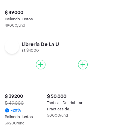
$ 49.000
Bailando Juntos
49000/und
Librería De La U
$4000
$ 39.200
$ 50.000
$ 49.000
Tácticas Del Habitar
Prácticas de
-
20
%
Recuerdos - VV.AA
50000/und
Bailando Juntos
39200/und