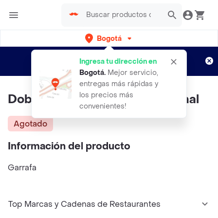
Bogotá
Regístrate
¿Nuevo en Rappi?
y disfruta de
Ingresa tu dirección en
envíos gratis por semanas
Aplican TyC
Bogotá
.
Mejor servicio,
entregas más rápidas y
los precios más
Doble Anís Aguardien Tradicional
convenientes!
Agotado
Información del producto
Garrafa
Top Marcas y Cadenas de Restaurantes