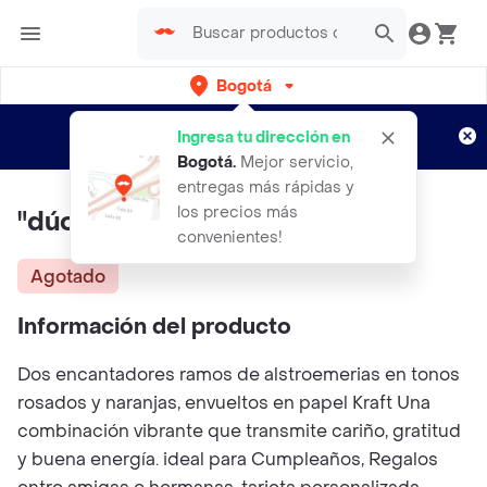
Bogotá
Regístrate
¿Nuevo en Rappi?
y disfruta de
Ingresa tu dirección en
envíos gratis por semanas
Aplican TyC
Bogotá
.
Mejor servicio,
entregas más rápidas y
los precios más
"dúo De Alegría"
convenientes!
Agotado
Información del producto
Dos encantadores ramos de alstroemerias en tonos
rosados y naranjas, envueltos en papel Kraft Una
combinación vibrante que transmite cariño, gratitud
y buena energía. ideal para Cumpleaños, Regalos