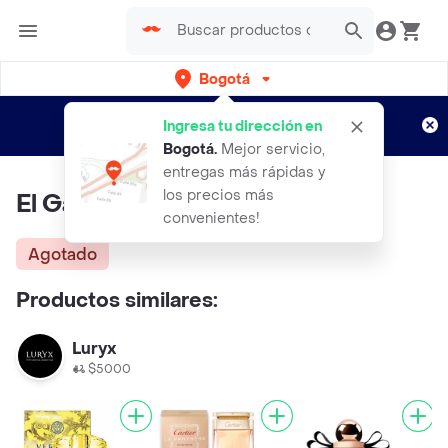
Bogotá
Regístrate
¿Nuevo en Rappi?
y disfruta de
Ingresa tu dirección en
envíos gratis por semanas
Aplican TyC
Bogotá
.
Mejor servicio,
entregas más rápidas y
los precios más
El Ganso Perfume Ciao B Ella
convenientes!
Agotado
Productos similares:
Luryx
$5000