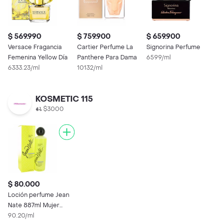
$ 569.990
$ 759.900
$ 659.900
Versace Fragancia
Cartier Perfume La
Signorina Perfume
Femenina Yellow Día
Panthere Para Dama
6599/ml
6333.23/ml
10132/ml
KOSMETIC 115
$3000
$ 80.000
Loción perfume Jean
Nate 887ml Mujer
Original Garantizada
90.20/ml