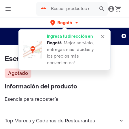
Bogotá
Regístrate
¿Nuevo en Rappi?
y disfruta de
Ingresa tu dirección en
envíos gratis por semanas
Aplican TyC
Bogotá
.
Mejor servicio,
entregas más rápidas y
los precios más
Esencia De Canela Prodia
convenientes!
Agotado
Información del producto
Esencia para repostería
Top Marcas y Cadenas de Restaurantes