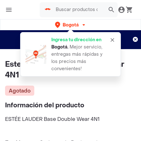
Bogotá
Regístrate
¿Nuevo en Rappi?
y disfruta de
Ingresa tu dirección en
envíos gratis por semanas
Aplican TyC
Bogotá
.
Mejor servicio,
entregas más rápidas y
los precios más
Estee Lauder Base Double Wear
convenientes!
4N1
Agotado
Información del producto
ESTÉE LAUDER Base Double Wear 4N1