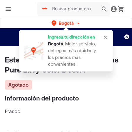
Bogotá
Regístrate
¿Nuevo en Rappi?
y disfruta de
Ingresa tu dirección en
envíos gratis por semanas
Aplican TyC
Bogotá
.
Mejor servicio,
entregas más rápidas y
los precios más
Estee Lauder Paleta De Sombras
convenientes!
Pure Envy Color Desert
Agotado
Información del producto
Frasco