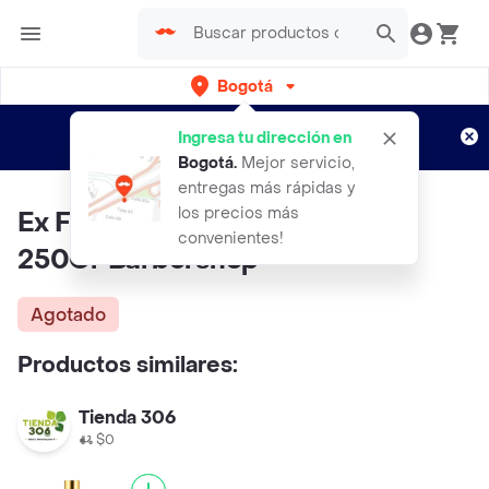
Bogotá
Regístrate
¿Nuevo en Rappi?
y disfruta de
Ingresa tu dirección en
envíos gratis por semanas
Aplican TyC
Bogotá
.
Mejor servicio,
entregas más rápidas y
los precios más
Ex Folia Nte Barbershop Facial
convenientes!
250Gr Barbershop
Agotado
Productos similares:
Tienda 306
$0