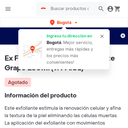
Bogotá
Regístrate
¿Nuevo en Rappi?
y disfruta de
Ingresa tu dirección en
envíos gratis por semanas
Aplican TyC
Bogotá
.
Mejor servicio,
entregas más rápidas y
los precios más
Ex Folia Nte Corporal Suavizante
convenientes!
Grape 280Ml (9.4 Fl.Oz)
Agotado
Información del producto
Este exfoliante estimula la renovación celular y afina
la textura de la piel eliminando las células muertas.
La aplicación del exfoliante con movimientos