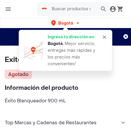
Bogotá
Regístrate
¿Nuevo en Rappi?
y disfruta de
Ingresa tu dirección en
envíos gratis por semanas
Aplican TyC
Bogotá
.
Mejor servicio,
entregas más rápidas y
los precios más
Exito Blanqueador
convenientes!
Agotado
Información del producto
Éxito Blanqueador 900 mL
Top Marcas y Cadenas de Restaurantes