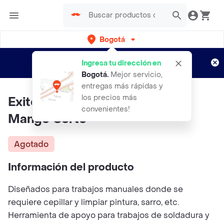
Bogotá
Regístrate
¿Nuevo en Rappi?
y disfruta de
Ingresa tu dirección en
envíos gratis por semanas
Aplican TyC
Bogotá
.
Mejor servicio,
entregas más rápidas y
los precios más
Exito Cepillo De Alambre De
convenientes!
Mango Corto
Agotado
Información del producto
Diseñados para trabajos manuales donde se
requiere cepillar y limpiar pintura, sarro, etc.
Herramienta de apoyo para trabajos de soldadura y