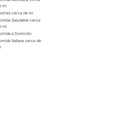
e mi
ostres cerca de mi
omida Saludable cerca
e mi
omida a Domicilio
omida Italiana cerca de
i