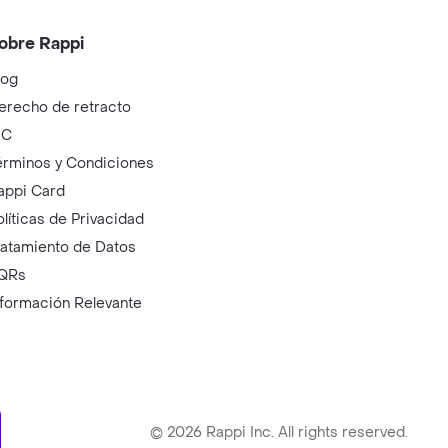
obre Rappi
log
erecho de retracto
IC
érminos y Condiciones
appi Card
olíticas de Privacidad
ratamiento de Datos
QRs
nformación Relevante
ry
©
2026
Rappi Inc. All rights reserved.