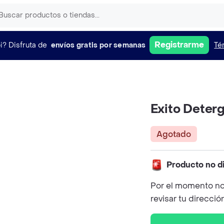
Registrarme
i?
Disfruta de
envíos gratis por semanas
Té
Exito Deter
Agotado
Producto no d
Por el momento no
revisar tu direcció