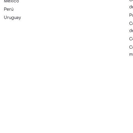
México
d
Perú
P
Uruguay
C
d
C
C
m