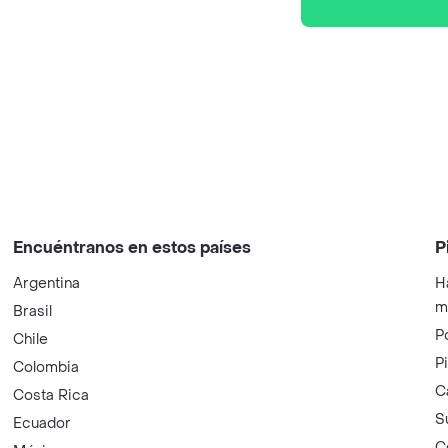
Encuéntranos en estos países
P
Argentina
H
m
Brasil
P
Chile
P
Colombia
C
Costa Rica
S
Ecuador
C