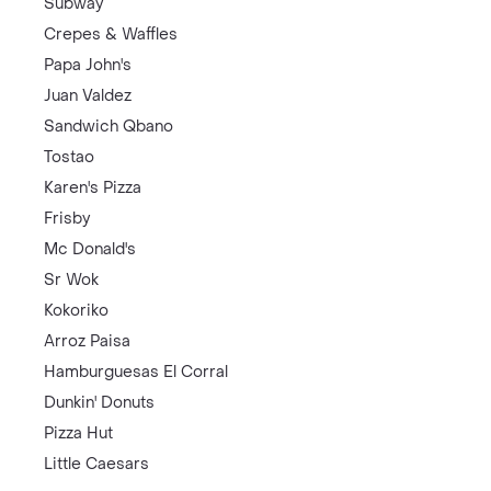
Subway
Crepes & Waffles
Papa John's
Juan Valdez
Sandwich Qbano
Tostao
Karen's Pizza
Frisby
Mc Donald's
Sr Wok
Kokoriko
Arroz Paisa
Hamburguesas El Corral
Dunkin' Donuts
Pizza Hut
Little Caesars