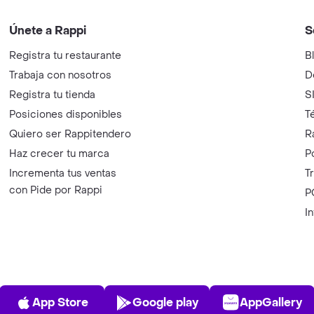
Únete a Rappi
S
Registra tu restaurante
B
Trabaja con nosotros
D
Registra tu tienda
S
Posiciones disponibles
T
Quiero ser Rappitendero
R
Haz crecer tu marca
P
Incrementa tus ventas
T
con Pide por Rappi
P
I
App Store
Play Store
AppGalle
App Store
Google play
AppGallery