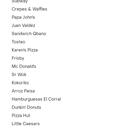
Subway
Crepes & Waffles
Papa John's
Juan Valdez
Sandwich Qbano
Tostao
Karen's Pizza
Frisby
Mc Donald's
Sr Wok
Kokoriko
Arroz Paisa
Hamburguesas El Corral
Dunkin' Donuts
Pizza Hut
Little Caesars