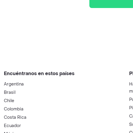
Encuéntranos en estos países
P
Argentina
H
m
Brasil
P
Chile
P
Colombia
C
Costa Rica
S
Ecuador
C