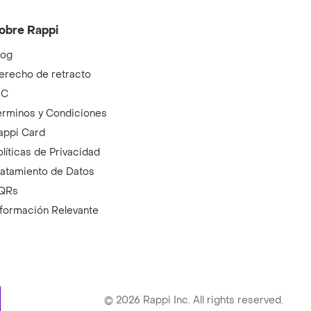
obre Rappi
log
erecho de retracto
IC
érminos y Condiciones
appi Card
olíticas de Privacidad
ratamiento de Datos
QRs
nformación Relevante
ry
©
2026
Rappi Inc. All rights reserved.