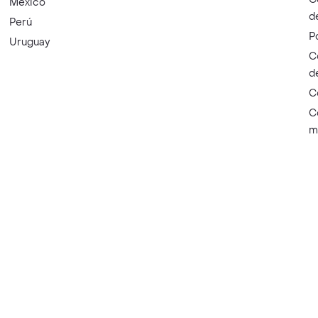
México
d
Perú
P
Uruguay
C
d
C
C
m