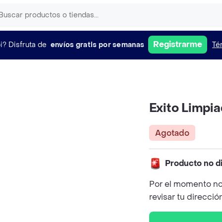
Registrarme
i?
Disfruta de
envíos gratis por semanas
Té
Exito Limpi
Agotado
Producto no d
Por el momento no
revisar tu direcció