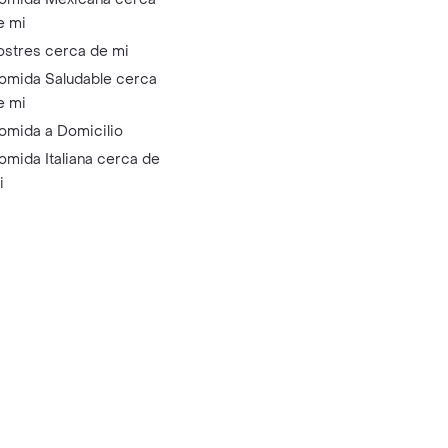
e mi
ostres cerca de mi
omida Saludable cerca
e mi
omida a Domicilio
omida Italiana cerca de
i