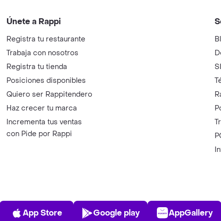
Únete a Rappi
S
Registra tu restaurante
B
Trabaja con nosotros
D
Registra tu tienda
S
Posiciones disponibles
T
Quiero ser Rappitendero
R
Haz crecer tu marca
P
Incrementa tus ventas
T
con Pide por Rappi
P
I
App Store
Play Store
AppGalle
App Store
Google play
AppGallery