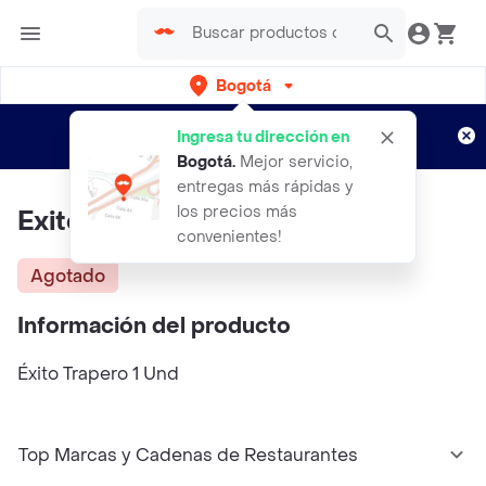
Bogotá
Regístrate
¿Nuevo en Rappi?
y disfruta de
Ingresa tu dirección en
envíos gratis por semanas
Aplican TyC
Bogotá
.
Mejor servicio,
entregas más rápidas y
los precios más
Exito Trapero
convenientes!
Agotado
Información del producto
Éxito Trapero 1 Und
Top Marcas y Cadenas de Restaurantes