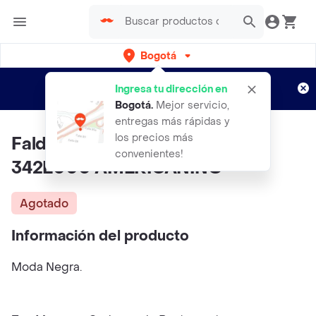
Bogotá
Regístrate
¿Nuevo en Rappi?
y disfruta de
Ingresa tu dirección en
envíos gratis por semanas
Aplican TyC
Bogotá
.
Mejor servicio,
entregas más rápidas y
los precios más
Falda Mujer Negro Talla 6
convenientes!
342E000 AMERICANINO
Agotado
Información del producto
Moda Negra.