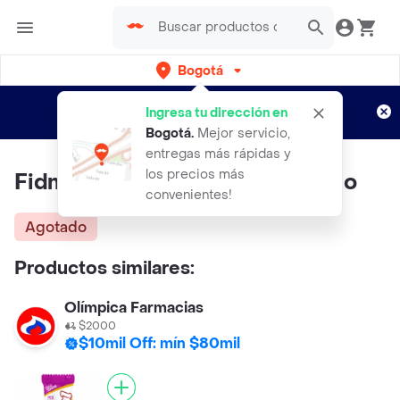
Bogotá
Regístrate
¿Nuevo en Rappi?
y disfruta de
Ingresa tu dirección en
envíos gratis por semanas
Aplican TyC
Bogotá
.
Mejor servicio,
entregas más rápidas y
los precios más
Fidmi 6pack Bolitas 36G Variado
convenientes!
Agotado
Productos similares:
Olímpica Farmacias
$2000
$10mil Off: mín $80mil