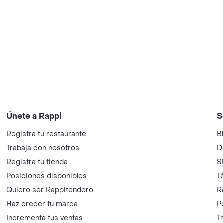
Únete a Rappi
S
Registra tu restaurante
B
Trabaja con nosotros
D
Registra tu tienda
S
Posiciones disponibles
T
Quiero ser Rappitendero
R
Haz crecer tu marca
P
Incrementa tus ventas
T