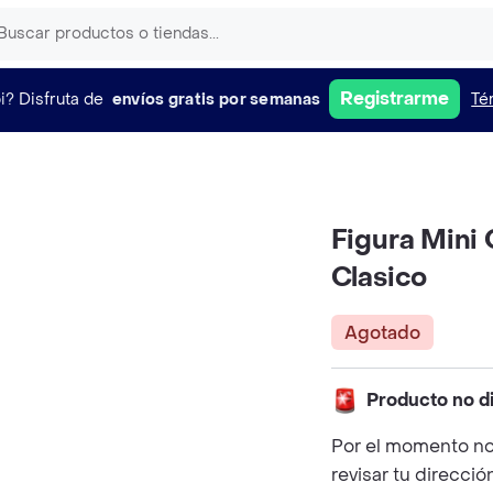
Registrarme
i?
Disfruta de
envíos gratis por semanas
Té
Figura Mini
Clasico
Agotado
Producto no d
Por el momento no
revisar tu direcció