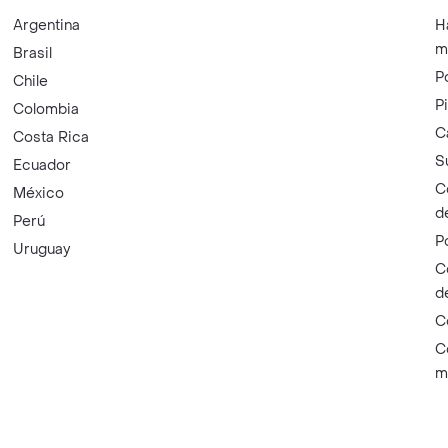
Argentina
H
m
Brasil
P
Chile
P
Colombia
C
Costa Rica
S
Ecuador
C
México
d
Perú
P
Uruguay
C
d
C
C
m