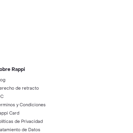
obre Rappi
log
erecho de retracto
IC
érminos y Condiciones
appi Card
olíticas de Privacidad
ratamiento de Datos