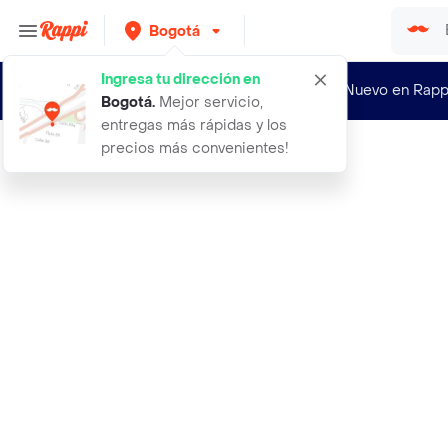
Bogotá
Ingresa tu dirección en
¿Nuevo en Rapp
Bogotá
.
Mejor servicio,
entregas más rápidas y los
precios más convenientes!
Rappi
figura mini goo jit zu heroes dc aq