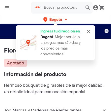
Bogotá
Regístrate
¿Nuevo en Rappi?
y disfruta de
Ingresa tu dirección en
envíos gratis por semanas
Aplican TyC
Bogotá
.
Mejor servicio,
entregas más rápidas y
los precios más
Flores Girasoles Amor Para Ti
convenientes!
Agotado
Información del producto
Hermoso bouquet de girasoles de la mejor calidad,
un detalle ideal para esa ocasión especial
Top Marcas y Cadenas de Restaurantes