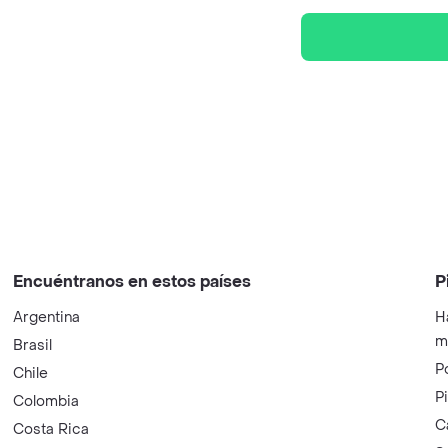
Encuéntranos en estos países
P
Argentina
H
m
Brasil
P
Chile
P
Colombia
C
Costa Rica