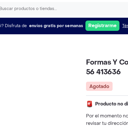
Registrarme
i?
Disfruta de
envíos gratis por semanas
Té
Formas Y Co
56 413636
Agotado
Producto no d
Por el momento no
revisar tu direcció