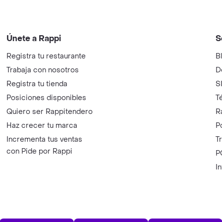
Únete a Rappi
S
Registra tu restaurante
B
Trabaja con nosotros
D
Registra tu tienda
S
Posiciones disponibles
T
Quiero ser Rappitendero
R
Haz crecer tu marca
P
Incrementa tus ventas
T
con Pide por Rappi
P
I