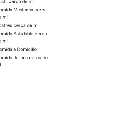
ushi cerca de mi
omida Mexicana cerca
e mi
ostres cerca de mi
omida Saludable cerca
e mi
omida a Domicilio
omida Italiana cerca de
i