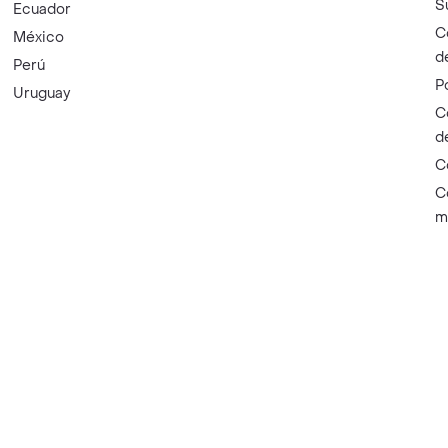
S
Ecuador
C
México
d
Perú
P
Uruguay
C
d
C
C
m