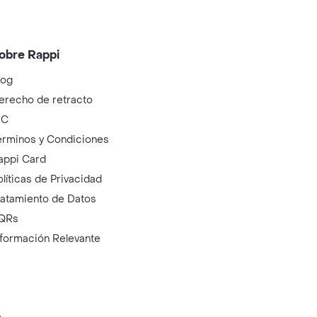
obre Rappi
log
erecho de retracto
IC
érminos y Condiciones
appi Card
olíticas de Privacidad
ratamiento de Datos
QRs
nformación Relevante