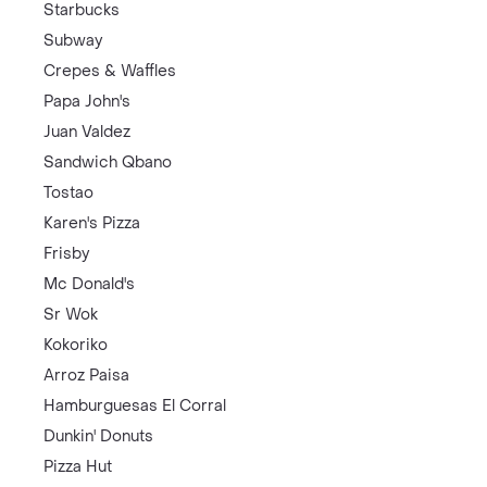
Starbucks
Subway
Crepes & Waffles
Papa John's
Juan Valdez
Sandwich Qbano
Tostao
Karen's Pizza
Frisby
Mc Donald's
Sr Wok
Kokoriko
Arroz Paisa
Hamburguesas El Corral
Dunkin' Donuts
Pizza Hut