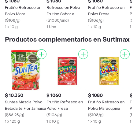
$ 1080
$ 1080
$ 1060
$ 1
Frutiño Refresco en
Refresco en Polvo
Frutiño Refresco en
Fru
Polvo Mora
Frutino Sabor a
Polvo Fresa
Pol
(
$108/g
)
Maracu Mango (10 Gr)
(
$1080/und
)
(
$106/g
)
(
$11
1 x 10 g
1 Und
1 x 10 g
1 x 
Productos complementarios en Surtimax
$ 10.350
$ 1060
$ 1080
$ 9
Suntea Mezcla Polvo
Frutiño Refresco en
Frutiño Refresco en
Fru
Bebida té Flor Jamaica
Polvo Fresa
Polvo Maracupiña
Pol
(
$86.25/g
)
(
$106/g
)
(
$108/g
)
(
$9
1 x 120 g
1 x 10 g
1 x 10 g
1 x 