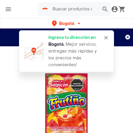
Bogotá
Regístrate
¿Nuevo en Rappi?
y disfruta de
Ingresa tu dirección en
envíos gratis por semanas
Aplican TyC
Bogotá
.
Mejor servicio,
entregas más rápidas y
los precios más
convenientes!