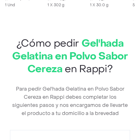
1 Und
1 X 302 g
1 X 30.0 g
500
¿Cómo pedir
Gel'hada
Gelatina en Polvo Sabor
Cereza
en Rappi?
Para pedir Gel'hada Gelatina en Polvo Sabor
Cereza en Rappi debes completar los
siguientes pasos y nos encargamos de llevarte
el producto a tu domicilio a la brevedad