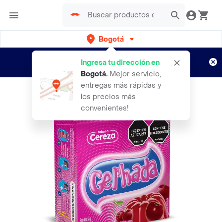
Bogotá
Regístrate
¿Nuevo en Rappi?
y disfruta de
Ingresa tu dirección en
envíos gratis por semanas
Aplican TyC
Bogotá
.
Mejor servicio,
entregas más rápidas y
los precios más
convenientes!