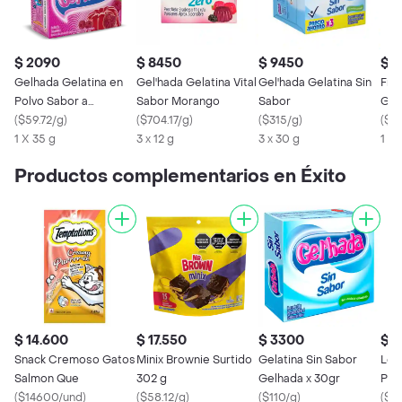
$ 2090
$ 8450
$ 9450
$ 2
Gelhada Gelatina en
Gel'hada Gelatina Vital
Gel'hada Gelatina Sin
Fru
Polvo Sabor a
Sabor Morango
Sabor
Gel
Frambuesa
(
$59.72/g
)
(
$704.17/g
)
(
$315/g
)
Arti
(
$24
1 X 35 g
3 x 12 g
3 x 30 g
1 x 1
Productos complementarios en Éxito
$ 14.600
$ 17.550
$ 3300
$ 
Snack Cremoso Gatos
Minix Brownie Surtido
Gelatina Sin Sabor
Lor
Salmon Que
302 g
Gelhada x 30gr
Pol
(
$14600/und
)
(
$58.12/g
)
(
$110/g
)
(
$18