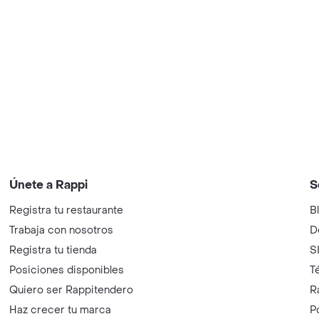
Únete a Rappi
S
Registra tu restaurante
B
Trabaja con nosotros
D
Registra tu tienda
S
Posiciones disponibles
T
Quiero ser Rappitendero
R
Haz crecer tu marca
P