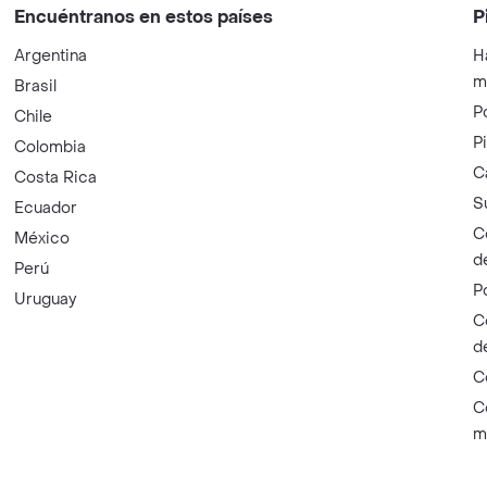
Encuéntranos en estos países
P
Argentina
H
m
Brasil
P
Chile
P
Colombia
C
Costa Rica
S
Ecuador
C
México
d
Perú
P
Uruguay
C
d
C
C
m