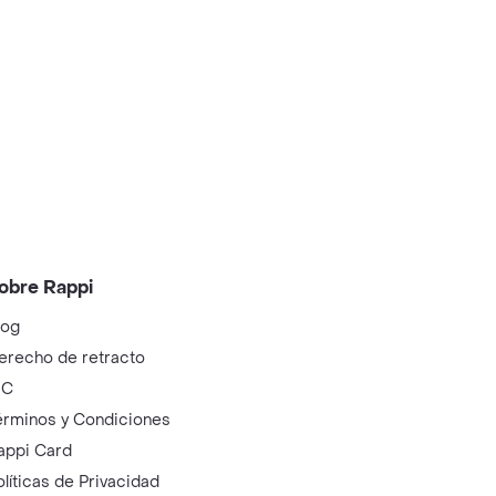
obre Rappi
log
erecho de retracto
IC
érminos y Condiciones
appi Card
olíticas de Privacidad