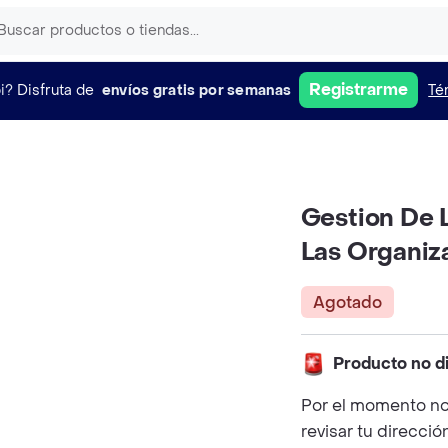
Registrarme
i?
Disfruta de
envíos gratis por semanas
Té
Gestion De 
Las Organiz
Agotado
Producto no d
Por el momento no
revisar tu direcció