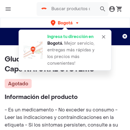
Bogotá
Regístrate
¿Nuevo en Rappi?
y disfruta de
Ingresa tu dirección en
envíos gratis por semanas
Aplican TyC
Bogotá
.
Mejor servicio,
entregas más rápidas y
los precios más
Glucosamina Chondroitin 100
convenientes!
Caps NATURAL SYSTEMS
Agotado
Información del producto
- Es un medicamento - No exceder su consumo -
Leer las indicaciones y contraindicaciones en la
etiqueta - Si los síntomas persisten, consulte a su