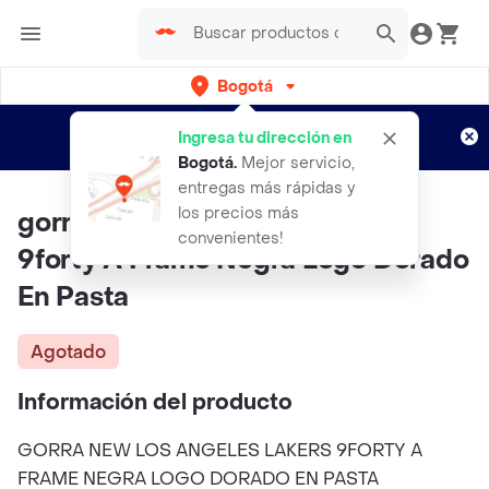
Bogotá
Regístrate
¿Nuevo en Rappi?
y disfruta de
Ingresa tu dirección en
envíos gratis por semanas
Aplican TyC
Bogotá
.
Mejor servicio,
entregas más rápidas y
los precios más
gorra New Los Angeles Lakers
convenientes!
9forty A Frame Negra Logo Dorado
En Pasta
Agotado
Información del producto
GORRA NEW LOS ANGELES LAKERS 9FORTY A
FRAME NEGRA LOGO DORADO EN PASTA