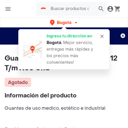
Bogotá
Regístrate
¿Nuevo en Rappi?
y disfruta de
Ingresa tu dirección en
envíos gratis por semanas
Aplican TyC
Bogotá
.
Mejor servicio,
entregas más rápidas y
los precios más
Guante Nitrilo Lite Azul Calibre 12
convenientes!
T/m X50 Und
Agotado
Información del producto
Guantes de uso medico, estético e industrial