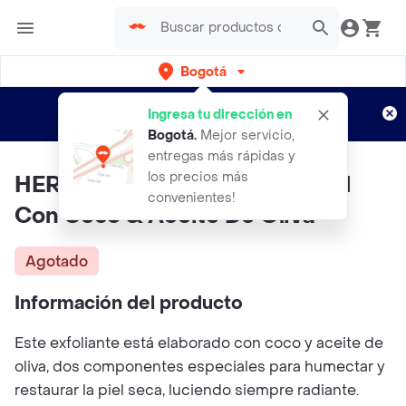
Bogotá
Regístrate
¿Nuevo en Rappi?
y disfruta de
Ingresa tu dirección en
envíos gratis por semanas
Aplican TyC
Bogotá
.
Mejor servicio,
entregas más rápidas y
los precios más
HERBACOL Exfoliante Corporal
convenientes!
Con Coco & Aceite De Oliva
Agotado
Información del producto
Este exfoliante está elaborado con coco y aceite de
oliva, dos componentes especiales para humectar y
restaurar la piel seca, luciendo siempre radiante.