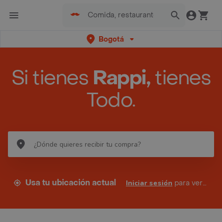
Bogotá
Si tienes
Rappi,
tienes
Todo.
Usa tu ubicación actual
Iniciar sesión
para ver tus direcciones