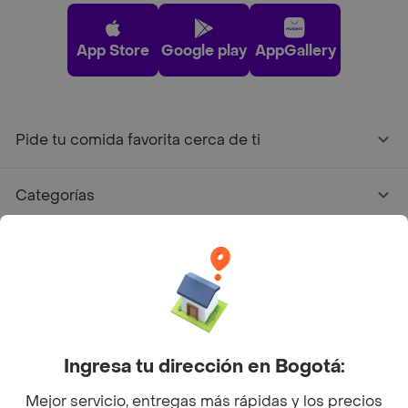
App Store
Google play
AppGallery
Pide tu comida favorita cerca de ti
Categorías
Únete a Rappi
Sobre Rappi
Facebook
Twitter
Instagram
Ingresa tu dirección en Bogotá:
Mejor servicio, entregas más rápidas y los precios
©
2026
Rappi Inc. All rights reserved.