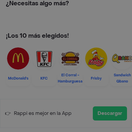
¿Necesitas algo más?
¡Los 10 más elegidos!
El Corral -
Sandwich
McDonald's
KFC
Frisby
Hamburguesa
Qbano
👉
Rappi es mejor en la App
Descargar