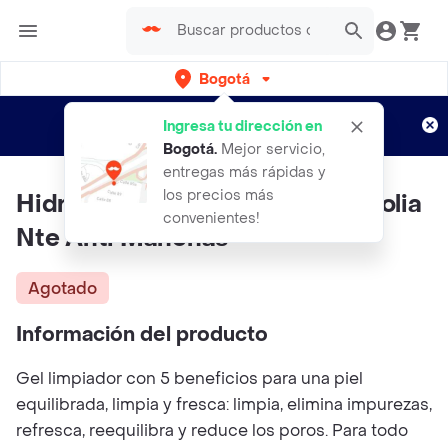
Bogotá
Regístrate
¿Nuevo en Rappi?
y disfruta de
Ingresa tu dirección en
envíos gratis por semanas
Aplican TyC
Bogotá
.
Mejor servicio,
entregas más rápidas y
los precios más
Hidratotal 5 Limpiador Gel Ex Folia
convenientes!
Nte Anti Manchas
Agotado
Información del producto
Gel limpiador con 5 beneficios para una piel
equilibrada, limpia y fresca: limpia, elimina impurezas,
refresca, reequilibra y reduce los poros. Para todo