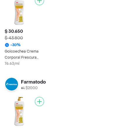
$ 30.650
$ 43.800
-
30
%
Goicoechea Crema
Corporal Frescura
Arica y Manzanilla
76.63/ml
Farmatodo
$2000