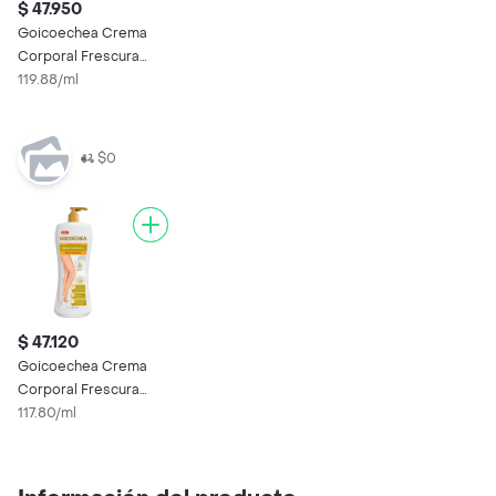
$ 47.950
Goicoechea Crema
Corporal Frescura
Arica y Manzanilla
119.88/ml
$0
$ 47.120
Goicoechea Crema
Corporal Frescura
Arica y Manzanilla
117.80/ml