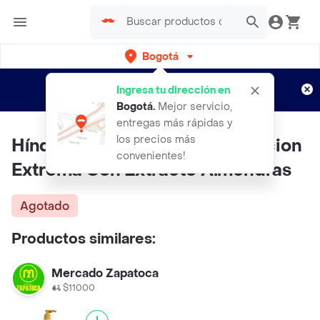
Bogotá
Regístrate
¿Nuevo en Rappi?
y disfruta de
Ingresa tu dirección en
envíos gratis por semanas
Aplican TyC
Bogotá
.
Mejor servicio,
entregas más rápidas y
los precios más
Hínds Crema Corporal Hidratacion
convenientes!
Extrema Con Extracto Almendras
Agotado
Productos similares:
Mercado Zapatoca
$11000