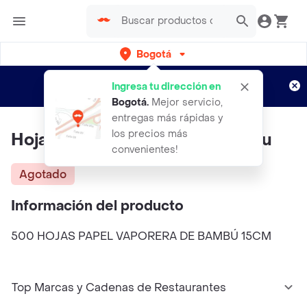
Bogotá
Regístrate
¿Nuevo en Rappi?
y disfruta de
Ingresa tu dirección en
envíos gratis por semanas
Aplican TyC
Bogotá
.
Mejor servicio,
entregas más rápidas y
los precios más
Hojas Papel Vaporera De Bambu
convenientes!
Agotado
Información del producto
500 HOJAS PAPEL VAPORERA DE BAMBÚ 15CM
Top Marcas y Cadenas de Restaurantes