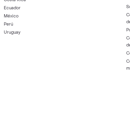
S
Ecuador
C
México
d
Perú
P
Uruguay
C
d
C
C
m