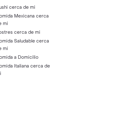
ushi cerca de mi
omida Mexicana cerca
e mi
ostres cerca de mi
omida Saludable cerca
e mi
omida a Domicilio
omida Italiana cerca de
i