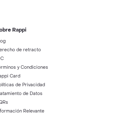
obre Rappi
log
erecho de retracto
IC
érminos y Condiciones
appi Card
olíticas de Privacidad
ratamiento de Datos
QRs
nformación Relevante