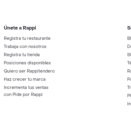
Únete a Rappi
S
Registra tu restaurante
B
Trabaja con nosotros
D
Registra tu tienda
S
Posiciones disponibles
T
Quiero ser Rappitendero
R
Haz crecer tu marca
P
Incrementa tus ventas
T
con Pide por Rappi
P
I