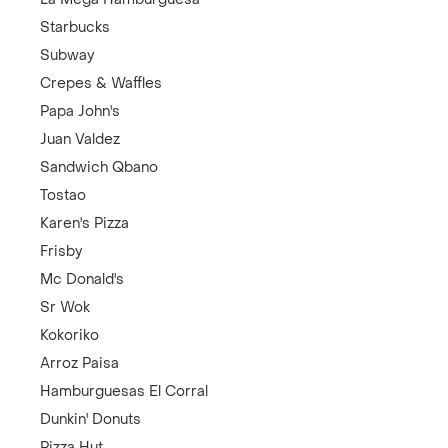
Starbucks
Subway
Crepes & Waffles
Papa John's
Juan Valdez
Sandwich Qbano
Tostao
Karen's Pizza
Frisby
Mc Donald's
Sr Wok
Kokoriko
Arroz Paisa
Hamburguesas El Corral
Dunkin' Donuts
Pizza Hut