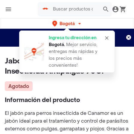
Bogotá
Regístrate
¿Nuevo en Rappi?
y disfruta de
Ingresa tu dirección en
envíos gratis por semanas
Aplican TyC
Bogotá
.
Mejor servicio,
entregas más rápidas y
los precios más
Jabon Para Perros CanAmor
convenientes!
Insecticida Antipulgas 90Gr
Agotado
Información del producto
El jabón para perros insecticida de Canamor es un
jabón ideal para el tratamiento y control de parásitos
externos como pulgas, garrapatas y piojos. Gracias a