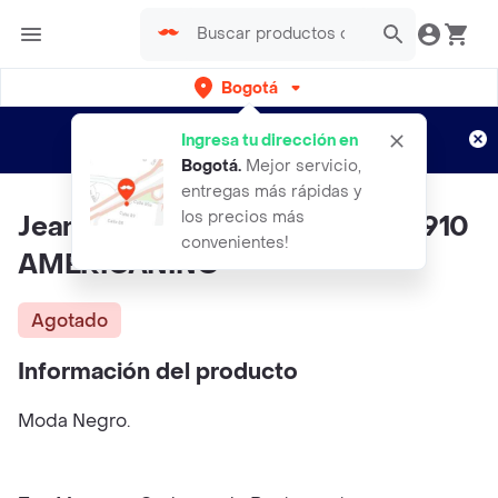
Bogotá
Regístrate
¿Nuevo en Rappi?
y disfruta de
Ingresa tu dirección en
envíos gratis por semanas
Aplican TyC
Bogotá
.
Mejor servicio,
entregas más rápidas y
los precios más
Jean Mujer Negro Talla 12 332E910
convenientes!
AMERICANINO
Agotado
Información del producto
Moda Negro.