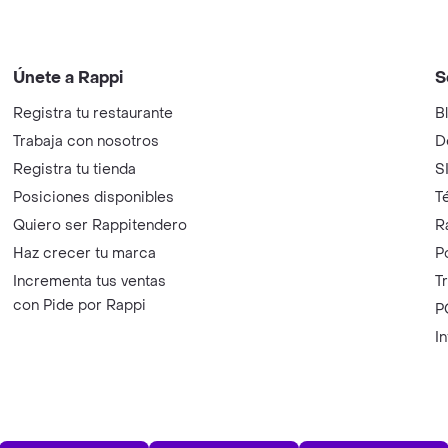
Únete a Rappi
S
Registra tu restaurante
B
Trabaja con nosotros
D
Registra tu tienda
S
Posiciones disponibles
T
Quiero ser Rappitendero
R
Haz crecer tu marca
P
Incrementa tus ventas
T
con Pide por Rappi
P
I