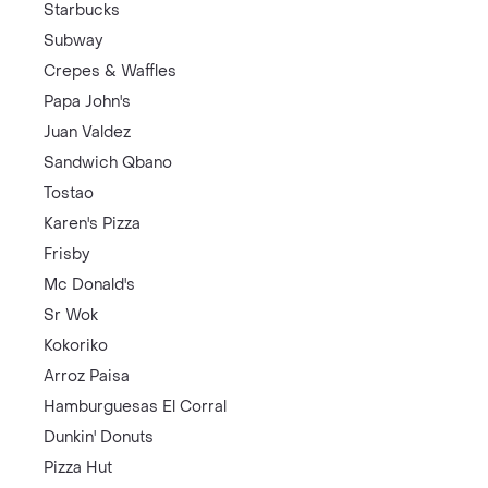
Starbucks
Subway
Crepes & Waffles
Papa John's
Juan Valdez
Sandwich Qbano
Tostao
Karen's Pizza
Frisby
Mc Donald's
Sr Wok
Kokoriko
Arroz Paisa
Hamburguesas El Corral
Dunkin' Donuts
Pizza Hut