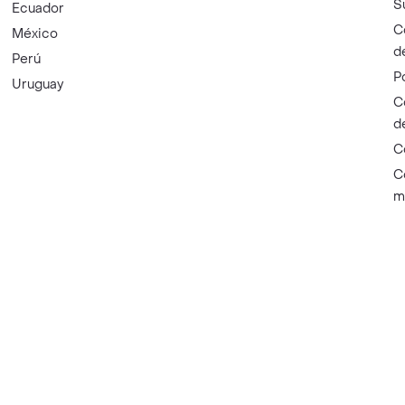
S
Ecuador
C
México
d
Perú
P
Uruguay
C
d
C
C
m