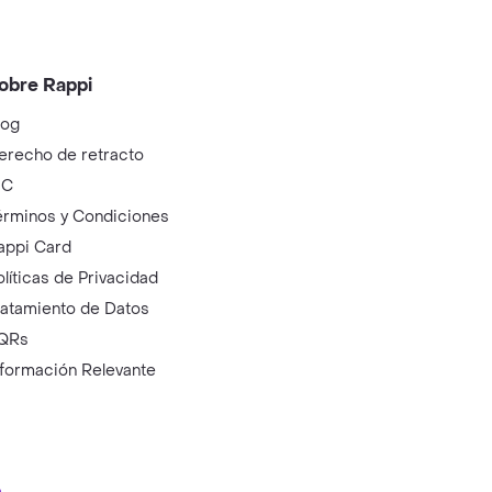
obre Rappi
log
erecho de retracto
IC
érminos y Condiciones
appi Card
olíticas de Privacidad
ratamiento de Datos
QRs
nformación Relevante