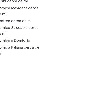
ushi cerca de mi
omida Mexicana cerca
e mi
ostres cerca de mi
omida Saludable cerca
e mi
omida a Domicilio
omida Italiana cerca de
i