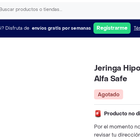
Registrarme
i?
Disfruta de
envíos gratis por semanas
Té
Jeringa Hip
Alfa Safe
Agotado
Producto no d
Por el momento no
revisar tu direcció