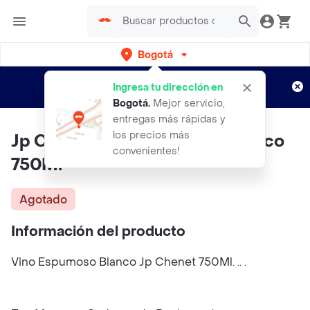
Bogotá
Regístrate
¿Nuevo en Rappi?
y disfruta de
Ingresa tu dirección en
envíos gratis por semanas
Aplican TyC
Bogotá
.
Mejor servicio,
entregas más rápidas y
los precios más
Jp Chenet Vino Espumoso Blanco
convenientes!
750Ml
Agotado
Información del producto
Vino Espumoso Blanco Jp Chenet 750Ml. .. .