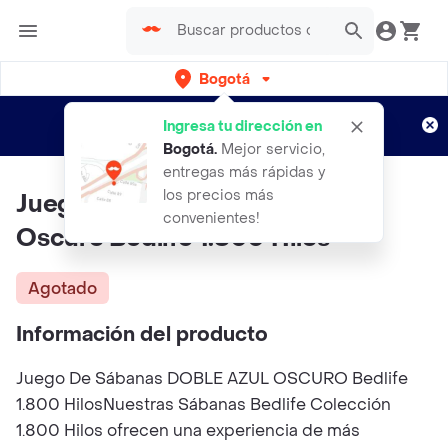
Bogotá
Regístrate
¿Nuevo en Rappi?
y disfruta de
Ingresa tu dirección en
envíos gratis por semanas
Aplican TyC
Bogotá
.
Mejor servicio,
entregas más rápidas y
los precios más
Juego De Sábanas Doble Azul
convenientes!
Oscuro Bedlife 1.800 Hilos
Agotado
Información del producto
Juego De Sábanas DOBLE AZUL OSCURO Bedlife
1.800 HilosNuestras Sábanas Bedlife Colección
1.800 Hilos ofrecen una experiencia de más