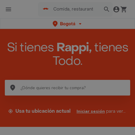
Bogotá
Si tienes
Rappi,
tienes
Todo.
Usa tu ubicación actual
Iniciar sesión
para ver tus direcciones