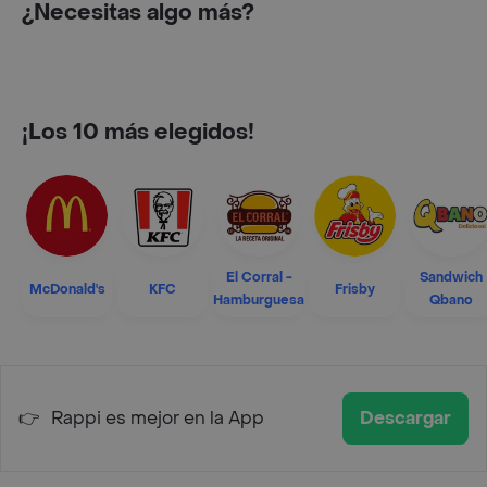
¿Necesitas algo más?
¡Los 10 más elegidos!
El Corral -
Sandwich
McDonald's
KFC
Frisby
Hamburguesa
Qbano
👉
Rappi es mejor en la App
Descargar