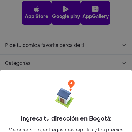
App Store
Google play
AppGallery
Pide tu comida favorita cerca de ti
Categorías
Únete a Rappi
Sobre Rappi
Facebook
Twitter
Instagram
Ingresa tu dirección en Bogotá:
Mejor servicio, entregas más rápidas y los precios
©
2026
Rappi Inc. All rights reserved.