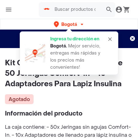
Bogotá
Regístrate
¿Nuevo en Rappi?
y disfruta de
Ingresa tu dirección en
envíos gratis por semanas
Aplican TyC
Bogotá
.
Mejor servicio,
entregas más rápidas y
los precios más
Kit Comfort-in Diabetes Caja De
convenientes!
50 Jeringas Comfort-in + 10
Adaptadores Para Lapiz Insulina
Agotado
Información del producto
La caja contiene: - 50x Jeringas sin agujas Comfort-
In. - 10x Adaptadores de llenado para lápiz insulina o