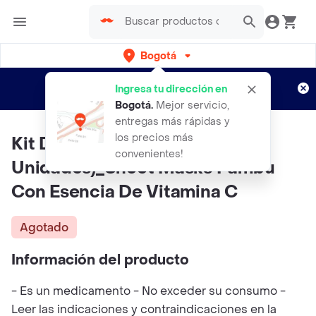
Bogotá
Regístrate
¿Nuevo en Rappi?
y disfruta de
Ingresa tu dirección en
envíos gratis por semanas
Aplican TyC
Bogotá
.
Mejor servicio,
entregas más rápidas y
los precios más
Kit De Vitamina C (10
convenientes!
Unidades)_Sheet Masks Pambu
Con Esencia De Vitamina C
Agotado
Información del producto
- Es un medicamento - No exceder su consumo -
Leer las indicaciones y contraindicaciones en la