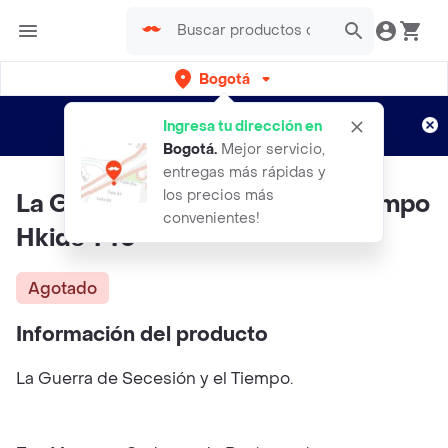
Bogotá
Regístrate
¿Nuevo en Rappi?
y disfruta de
Ingresa tu dirección en
envíos gratis por semanas
Aplican TyC
Bogotá
.
Mejor servicio,
entregas más rápidas y
los precios más
La Guerra De Secesion Y El Tiempo
convenientes!
Hkids T40
Agotado
Información del producto
La Guerra de Secesión y el Tiempo.