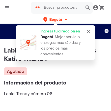
Bogotá
Regístrate
¿Nuevo en Rappi?
y disfruta de
Ingresa tu dirección en
envíos gratis por semanas
Aplican TyC
Bogotá
.
Mejor servicio,
entregas más rápidas y
los precios más
Labial Kiss Mz Darling Lip Gloss
convenientes!
Katire TRENDY
Agotado
Información del producto
Labial Trendy número 08